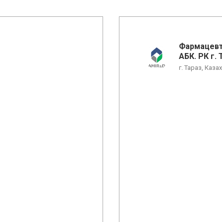
Фармацевт
АБК. РК г. 
г. Тараз, Каза