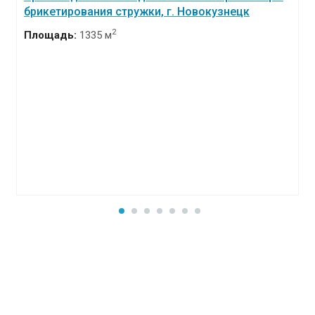
брикетирования стружки, г. Новокузнецк
2
Площадь:
1335 м