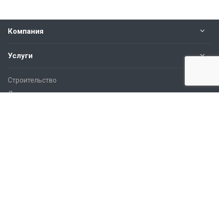
Компания
Услуги
Строительство
Доставка
Работы
Новости
Контакты
Наши контакты
8-800-555-89-20
пн.- пт. с 9:00 до 18:00