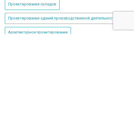
Проектирование складов
Проектирование зданий производственной деятельности
Архитектурное проектирование
Эскизное проектирование
Проектирование офисных зданий и бизнес-центров
Назад к списку
Компания