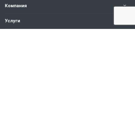
Компания
Услуги
Строительство
Доставка
Работы
Новости
Контакты
Наши контакты
8-800-555-89-20
пн.- пт. с 9:00 до 18:00
info@rapid-building.com
125047
, г.
Москва
,
4-й Лесной переулок, д. 4, офис 411