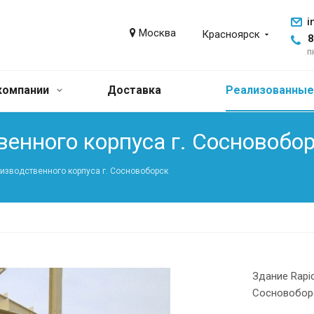
i
Москва
Красноярск
8
п
компании
Доставка
Реализованные
енного корпуса г. Сосновобо
изводственного корпуса г. Сосновоборск
Здание Rapi
Сосновоборс