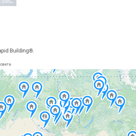
pid Building®.
света.