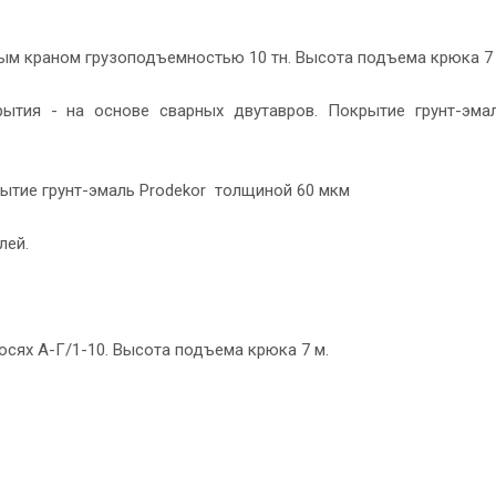
ным краном грузоподъемностью 10 тн. Высота подъема крюка 7 
рытия - на основе сварных двутавров. Покрытие грунт-эма
рытие грунт-эмаль Prodekor толщиной 60 мкм
лей.
осях А-Г/1-10. Высота подъема крюка 7 м.