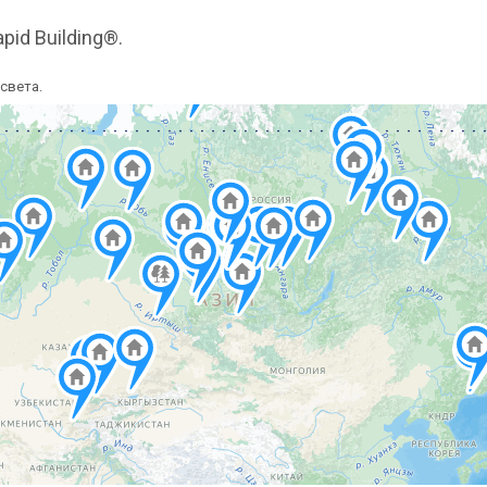
pid Building®.
света.