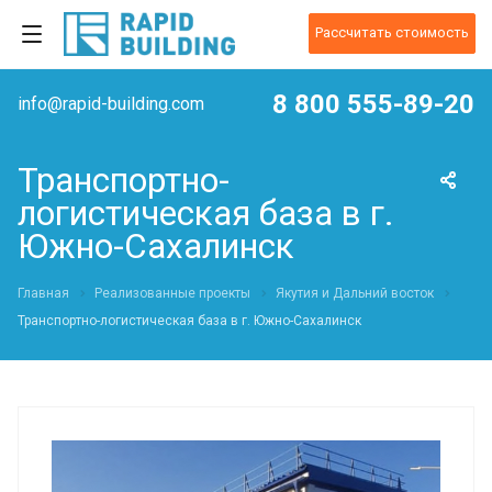
Рассчитать стоимость
8 800 555-89-20
info@rapid-building.com
Транспортно-
логистическая база в г.
Южно-Сахалинск
Главная
Реализованные проекты
Якутия и Дальний восток
Транспортно-логистическая база в г. Южно-Сахалинск