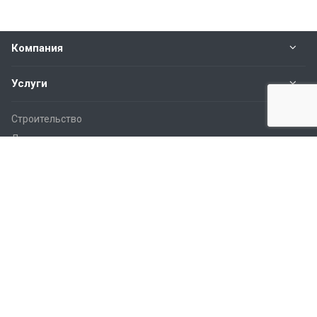
Компания
Услуги
Строительство
Доставка
Работы
Новости
Контакты
Наши контакты
8-800-555-89-20
пн.- пт. с 9:00 до 18:00